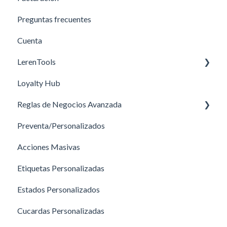
Preguntas frecuentes
Cuenta
LerenTools
Loyalty Hub
Tools
Reglas de Negocios Avanzada
Cupones
Preventa/Personalizados
Sugerencias
Medios de Envío
Acciones Masivas
Guía de ejemplos para Reglas de Negocio
Etiquetas Personalizadas
Promociones
Estados Personalizados
Preguntas Frecuentes- RNA
Cucardas Personalizadas