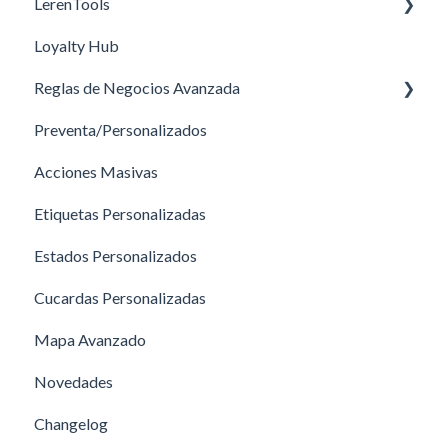
LerenTools
Loyalty Hub
Tools
Reglas de Negocios Avanzada
Cupones
Preventa/Personalizados
Sugerencias
Medios de Envío
Acciones Masivas
Guía de ejemplos para Reglas de Negocio
Etiquetas Personalizadas
Promociones
Estados Personalizados
Preguntas Frecuentes- RNA
Cucardas Personalizadas
Mapa Avanzado
Novedades
Changelog