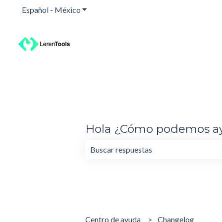
Español - México
Traducciones de Mostrar submenú para
Hola ¿Cómo podemos a
No hay sugerencias porque el campo 
Centro de ayuda
Changelog