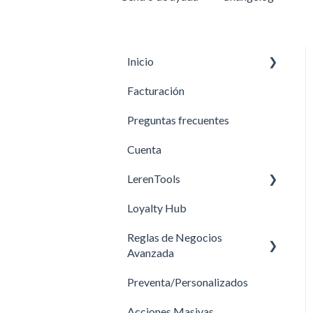
Inicio
Facturación
Primeros pasos
Preguntas frecuentes
Cuenta
LerenTools
Loyalty Hub
Tools
Reglas de Negocios
Cupones
Avanzada
Sugerencias
Preventa/Personalizados
Medios de Envío
Acciones Masivas
Guía de ejemplos para